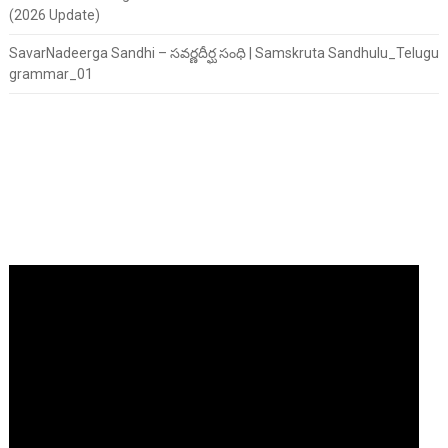
(2026 Update)
SavarNadeerga Sandhi – సవర్ణదీర్ఘ సంధి | Samskruta Sandhulu_Telugu
grammar_01