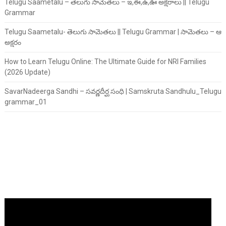
Telugu Saametalu – తెలుగు సామెతలు – ఇ,ఈ,ఉ,ఊ అక్షరాలు || Telugu
Grammar
Telugu Saametalu- తెలుగు సామెతలు || Telugu Grammar | సామెతలు – ఆ
అక్షరం
How to Learn Telugu Online: The Ultimate Guide for NRI Families
(2026 Update)
SavarNadeerga Sandhi – సవర్ణదీర్ఘ సంధి | Samskruta Sandhulu_Telugu
grammar_01