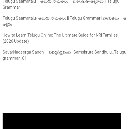
Telugu Saametalu – తెలుగు సామెతలు – ఇ,ఈ,ఉ,ఊ అక్షరాలు || Telugu
Grammar
Telugu Saametalu- తెలుగు సామెతలు || Telugu Grammar | సామెతలు – ఆ
అక్షరం
How to Learn Telugu Online: The Ultimate Guide for NRI Families
(2026 Update)
SavarNadeerga Sandhi – సవర్ణదీర్ఘ సంధి | Samskruta Sandhulu_Telugu
grammar_01