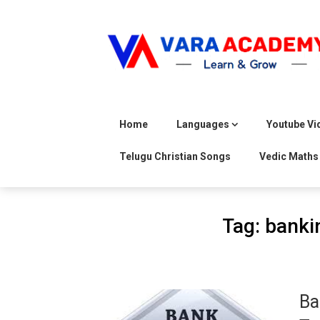
Skip
to
content
Home
Languages
Youtube Vi
Telugu Christian Songs
Vedic Maths
Tag:
banki
Ba