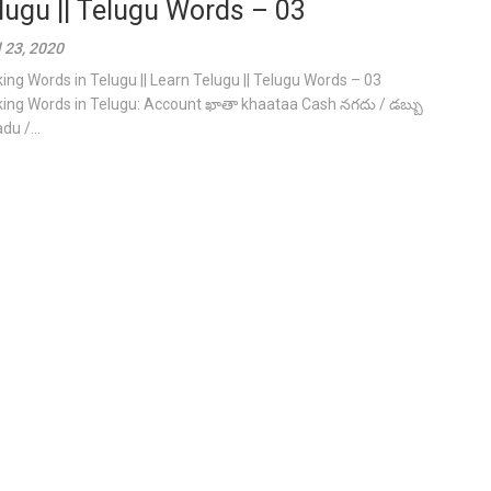
lugu || Telugu Words – 03
l 23, 2020
ing Words in Telugu || Learn Telugu || Telugu Words – 03
ing Words in Telugu: Account ఖాతా khaataa Cash నగదు / డబ్బు
du /...