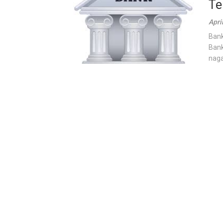
Te
Apri
Bank
Bank
naga