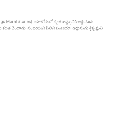
gu Moral Stories| భూలోకంలో ధృతరాష్ట్రునికి అర్జునుడు
సి కలత చెందాడు. సంజయుని పిలిచి సంజయా! అర్జునుడు శ్రీకృష్ణుని