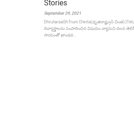
Stories
September 29, 2021
DhrutaraaShTruni Chinta(ధృతరాష్ట్రుని చింత) |Telu
దివ్యాస్త్రాలను సంపాదించిన విషయం వ్యాసుని వలన తెలి
సాయంతో ఖాండవ...