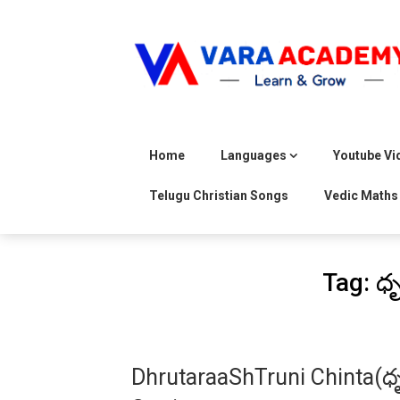
Skip
to
content
Home
Languages
Youtube Vi
Telugu Christian Songs
Vedic Maths
Tag:
ధృ
DhrutaraaShTruni Chinta(ధృత