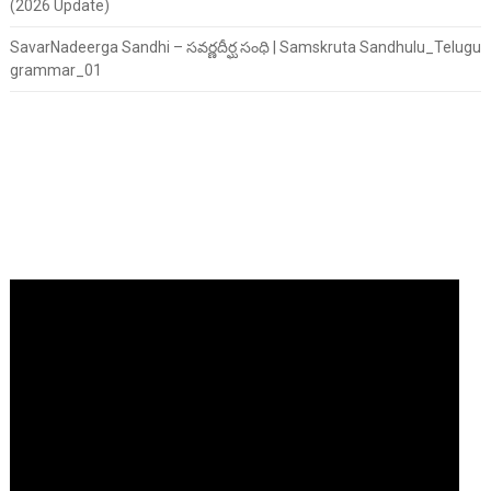
(2026 Update)
SavarNadeerga Sandhi – సవర్ణదీర్ఘ సంధి | Samskruta Sandhulu_Telugu
grammar_01