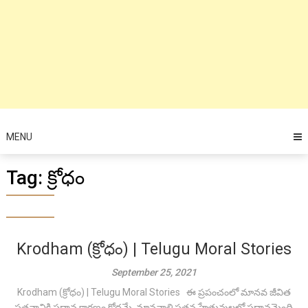
MENU
Tag:
క్రోధం
Krodham (క్రోధం) | Telugu Moral Stories
September 25, 2021
Krodham (క్రోధం) | Telugu Moral Stories ఈ ప్రపంచంలో మానవ జీవిత
పతనానికి ప్రధాన కారణం క్రోధమే. మానవాళి పతన హేతువులలో ప్రధానమైంది