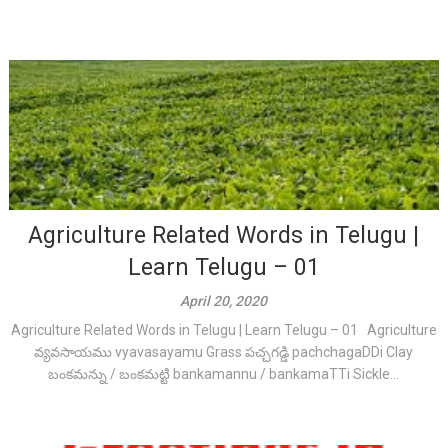
Agriculture Related Words in Telugu |
Learn Telugu – 01
April 20, 2020
Agriculture Related Words in Telugu | Learn Telugu – 01 Agriculture
వ్యవసాయము vyavasayamu Grass పచ్చగడ్డి pachchagaDDi Clay
బంకమన్ను / బంకమట్టి bankamannu / bankamaTTi Sickle...