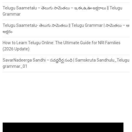
Telugu Saametalu – తెలుగు సామెతలు – ఇ,ఈ,ఉ,ఊ అక్షరాలు || Telugu
Grammar
Telugu Saametalu- తెలుగు సామెతలు || Telugu Grammar | సామెతలు – ఆ
అక్షరం
How to Learn Telugu Online: The Ultimate Guide for NRI Families
(2026 Update)
SavarNadeerga Sandhi – సవర్ణదీర్ఘ సంధి | Samskruta Sandhulu_Telugu
grammar_01